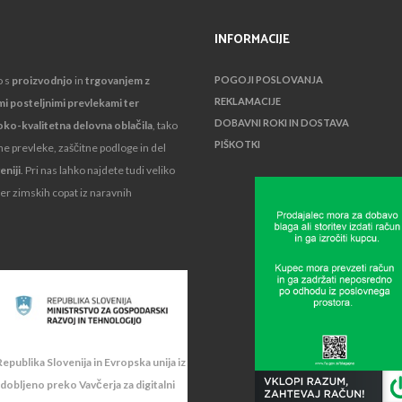
INFORMACIJE
o s
proizvodnjo
in
trgovanjem z
POGOJI POSLOVANJA
REKLAMACIJE
mi posteljnimi prevlekami ter
DOBAVNI ROKI IN DOSTAVA
oko-kvalitetna delovna oblačila
, tako
PIŠKOTKI
čne prevleke, zaščitne podloge in del
eniji
. Pri nas lahko najdete tudi veliko
er zimskih copat iz naravnih
epublika Slovenija in Evropska unija iz
idobljeno preko Vavčerja za digitalni