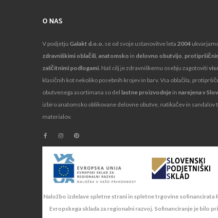
O NAS
V podjetju
Galakt d.o.o.
se od svoje ustanovitve leta
2004
ukvarjam
zdravniškimi oblačili
,
anatomsko
in
delovno obutvijo
,
protipršični
zaščitnimi podlogami
. Naš cilj je zdravniškemu osebju zagotoviti
vis
klasičnih kot nekoliko posebnih krojev in barv. Vsa oblačila, protiprši
obutvenega asortimana so del
lastne proizvodnje
in
narejena v Slov
izbiro anatomsko oblikovane delovne obutve, natikačev in sandalov t
materialov.
Naložbo izdelave spletne strani in spletne trgovine sofinancirata R
Evropskega sklada za regionalni razvoj. Sofinanciranje je bilo pr